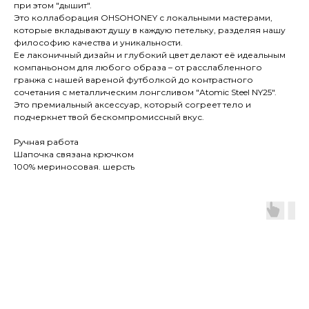
при этом "дышит".
Это коллаборация OHSOHONEY с локальными мастерами,
которые вкладывают душу в каждую петельку, разделяя нашу
философию качества и уникальности.
Ее лаконичный дизайн и глубокий цвет делают её идеальным
компаньоном для любого образа – от расслабленного
гранжа с нашей вареной футболкой до контрастного
сочетания с металлическим лонгсливом "Atomic Steel NY25".
Это премиальный аксессуар, который согреет тело и
подчеркнет твой бескомпромиссный вкус.
Ручная работа
Шапочка связана крючком
100% мериносовая. шерсть